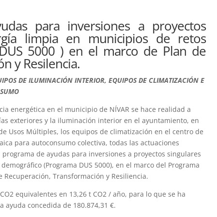
yudas para inversiones a proyectos
rgía limpia en municipios de retos
US 5000 ) en el marco de Plan de
n y Resilencia.
UIPOS DE ILUMINACIÓN INTERIOR, EQUIPOS DE CLIMATIZACIÓN E
NSUMO
cia energética en el municipio de NÍVAR se hace realidad a
as exteriores y la iluminación interior en el ayuntamiento, en
o de Usos Múltiples, los equipos de climatización en el centro de
ltaica para autoconsumo colectiva, todas las actuaciones
l programa de ayudas para inversiones a proyectos singulares
to demográfico (Programa DUS 5000), en el marco del Programa
 Recuperación, Transformación y Resiliencia.
 CO2 equivalentes en 13,26 t CO2 / año, para lo que se ha
na ayuda concedida de 180.874,31 €.