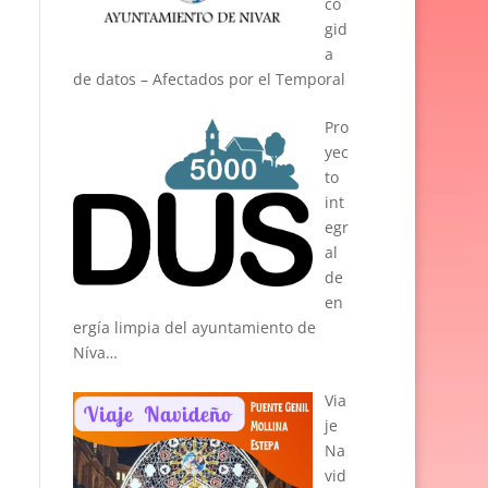
co
gid
a
de datos – Afectados por el Temporal
Pro
yec
to
int
egr
al
de
en
ergía limpia del ayuntamiento de
Níva…
Via
je
Na
vid