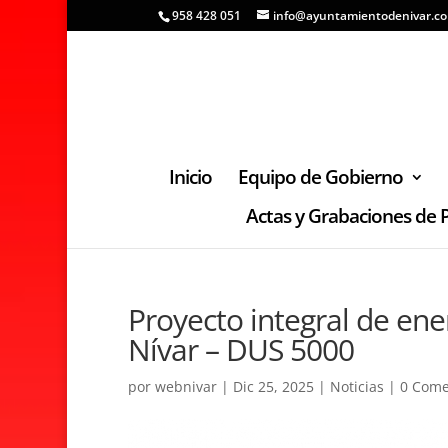
958 428 051
info@ayuntamientodenivar.c
Inicio
Equipo de Gobierno
Actas y Grabaciones de 
Proyecto integral de ene
Nívar – DUS 5000
por
webnivar
|
Dic 25, 2025
|
Noticias
|
0 Come