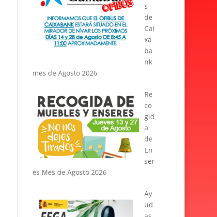
s
de
Cai
xa
ba
nk
mes de Agosto 2026
Re
co
gid
a
de
En
ser
es Mes de Agosto 2026
Ay
ud
as