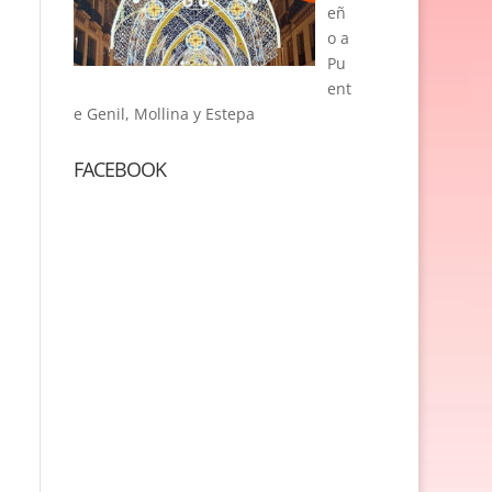
eñ
o a
Pu
ent
e Genil, Mollina y Estepa
FACEBOOK