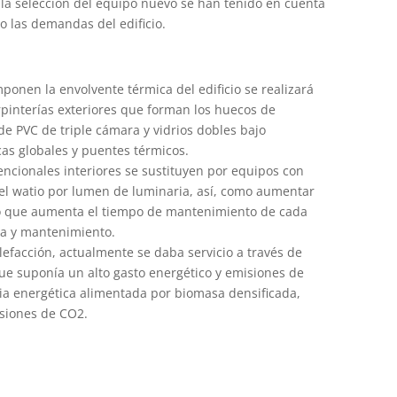
 la selección del equipo nuevo se han tenido en cuenta
o las demandas del edificio.
ponen la envolvente térmica del edificio se realizará
arpinterías exteriores que forman los huecos de
e PVC de triple cámara y vidrios dobles bajo
as globales y puentes térmicos.
encionales interiores se sustituyen por equipos con
 el watio por lumen de luminaria, así, como aumentar
 Lo que aumenta el tiempo de mantenimiento de cada
ia y mantenimiento.
efacción, actualmente se daba servicio a través de
que suponía un alto gasto energético y emisiones de
cia energética alimentada por biomasa densificada,
isiones de CO2.