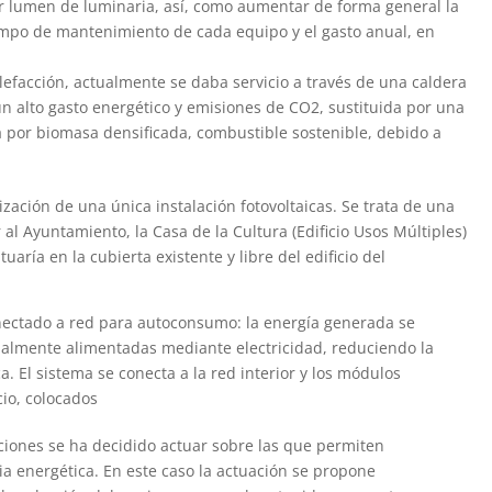
or lumen de luminaria, así, como aumentar de forma general la
empo de mantenimiento de cada equipo y el gasto anual, en
lefacción, actualmente se daba servicio a través de una caldera
un alto gasto energético y emisiones de CO2, sustituida por una
a por biomasa densificada, combustible sostenible, debido a
ización de una única instalación fotovoltaicas. Se trata de una
 al Ayuntamiento, la Casa de la Cultura (Edificio Usos Múltiples)
tuaría en la cubierta existente y libre del edificio del
conectado a red para autoconsumo: la energía generada se
tualmente alimentadas mediante electricidad, reduciendo la
a. El sistema se conecta a la red interior y los módulos
cio, colocados
laciones se ha decidido actuar sobre las que permiten
ia energética. En este caso la actuación se propone