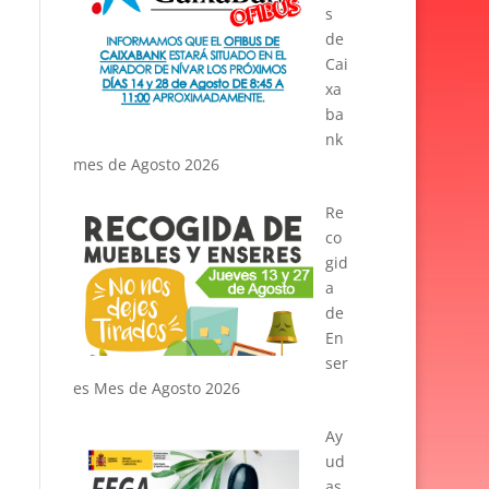
s
de
Cai
xa
ba
nk
mes de Agosto 2026
Re
co
gid
a
de
En
ser
es Mes de Agosto 2026
Ay
ud
as