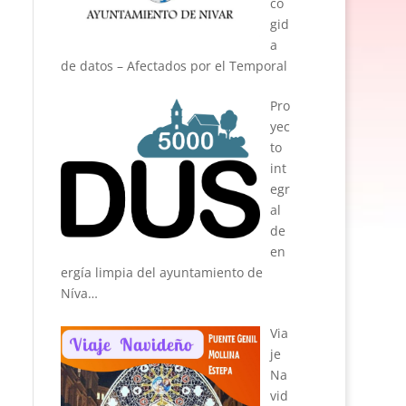
co
gid
a
de datos – Afectados por el Temporal
Pro
yec
to
int
egr
al
de
en
ergía limpia del ayuntamiento de
Níva…
Via
je
Na
vid